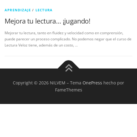
APRENDIZAJE
/
LECTURA
Mejora tu lectura… ¡jugando!
Mejorar tu lectura, tanto en fluidez y velocidad como en comprensión,
puede parecer un proceso complicado. No podemos negar que el curso de
Lectura Veloz tiene, además de un costo, …
Copyright © 2026 NILVEM
–
Tema
OnePress
hecho por
FameThemes