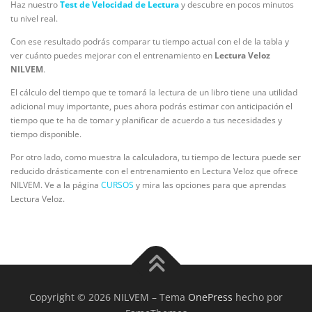
Haz nuestro
Test de Velocidad de Lectura
y descubre en pocos minutos
tu nivel real.
Con ese resultado podrás comparar tu tiempo actual con el de la tabla y
ver cuánto puedes mejorar con el entrenamiento en
Lectura Veloz
NILVEM
.
El cálculo del tiempo que te tomará la lectura de un libro tiene una utilidad
adicional muy importante, pues ahora podrás estimar con anticipación el
tiempo que te ha de tomar y planificar de acuerdo a tus necesidades y
tiempo disponible.
Por otro lado, como muestra la calculadora, tu tiempo de lectura puede ser
reducido drásticamente con el entrenamiento en Lectura Veloz que ofrece
NILVEM. Ve a la página
CURSOS
y mira las opciones para que aprendas
Lectura Veloz.
Copyright © 2026 NILVEM
–
Tema
OnePress
hecho por