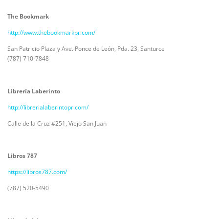
The Bookmark
http://www.thebookmarkpr.com/
San Patricio Plaza y Ave. Ponce de León, Pda. 23, Santurce
(787) 710-7848
Librería Laberinto
http://librerialaberintopr.com/
Calle de la Cruz #251, Viejo San Juan
Libros 787
https://libros787.com/
(787) 520-5490