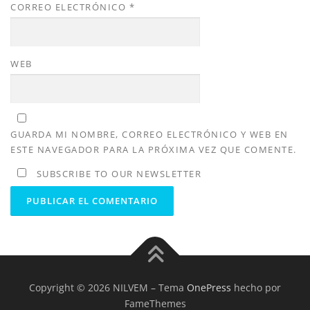
CORREO ELECTRÓNICO
*
WEB
GUARDA MI NOMBRE, CORREO ELECTRÓNICO Y WEB EN
ESTE NAVEGADOR PARA LA PRÓXIMA VEZ QUE COMENTE.
SUBSCRIBE TO OUR NEWSLETTER
Copyright © 2026 NILVEM
–
Tema
OnePress
hecho por
FameThemes