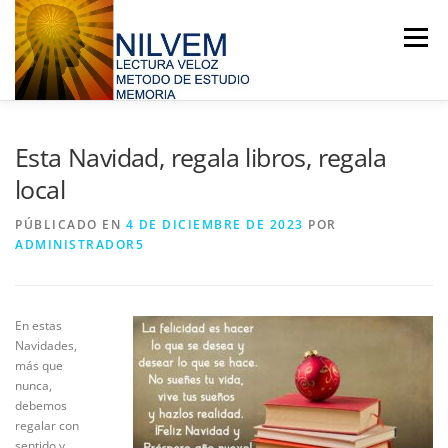
Saltar
al
Menú
contenido
HOME
PRÓXIMOS CURSOS
BLOG
Esta Navidad, regala libros, regala
local
NOSOTROS
TESTS Y CALCULADORAS
PÚBLICADO EN
4 DE DICIEMBRE DE 2023
POR
ADMINISTRADOR5
JUEGOS MENTALES
CONTACTO
En estas
Navidades,
más que
nunca,
debemos
regalar con
sentido y