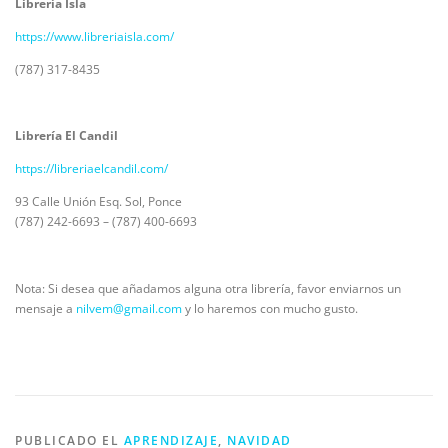
Librería Isla
https://www.libreriaisla.com/
(787) 317-8435
Librería El Candil
https://libreriaelcandil.com/
93 Calle Unión Esq. Sol, Ponce
(787) 242-6693 – (787) 400-6693
Nota: Si desea que añadamos alguna otra librería, favor enviarnos un
mensaje a
nilvem@gmail.com
y lo haremos con mucho gusto.
PUBLICADO EL
APRENDIZAJE
,
NAVIDAD