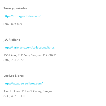
Tazas y portadas
https://tazasyportadas.com/
(787) 806-8291
J.A. Riollano
https://jariollano.com/collections/libros
1561 Ave J.T. Piñero, San Juan P.R. 00921
(787) 781-7977
Leo Leo Libros
https://www.leoleolibros.com/
Ave. Emiliano Pol 263, Cupey, San Juan
(939) 497 – 1111