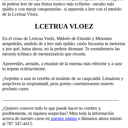
tú pedeus leer de una frmoa muhco más ecfiietne –mcuho más
rpádio y con meojr cmopenrsóin– si arpneeds a leer con el mtoédo
de la Lcetrua Vloez.
LCETRUA VLOEZ
En el crsuo de Lretcua Voelz, Mtdoéo de Etusido y Meiomra
aenprdeárs, amdeás de a leer más rpdiáo, cmóo fncuonia tu meiorma
y por qué, hatsa ahroa, no la pedeus diomanr. Te esenañrmeos las
meoerjs tcéinacs de meomrziaócin que eixsetn.
Apnreedárs, aemáds, a etusdair de la mneraa más eifeictne y a uasr
tu teipmo ectfeiavtneme.
¡Aeprdne a uasr tu ceerrbo al mxámio de su caapcaidd. Llmaáons y
aorpchvea la oropnutiadd, peus portno conemzreaoms nsuerto
prxómio csuro.
___________________________________________________
¿Quieres conocer todo lo que puede hacer tu cerebro y,
posiblemente, ni siquiera sospechas? Mira toda la información
acerca de nuestro curso en
nuestra página
o llámanos ahora mismo
al 787 347-4415.