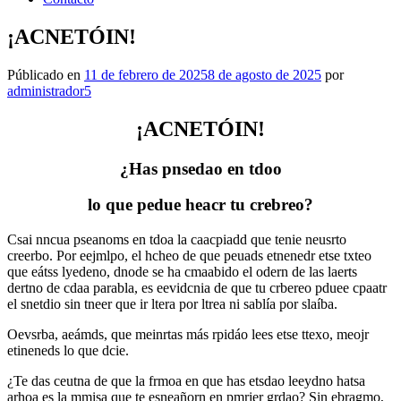
¡ACNETÓIN!
Públicado en
11 de febrero de 2025
8 de agosto de 2025
por
administrador5
¡ACNETÓIN!
¿Has pnsedao en tdoo
lo que pedue heacr tu crebreo?
Csai nncua pseanoms en tdoa la caacpiadd que tenie neusrto
creerbo. Por eejmlpo, el hcheo de que peuads etnenedr etse txteo
que eátss lyedeno, dnode se ha cmaabido el odern de las laerts
dertno de cdaa parabla, es eevidcnia de que tu crbereo pduee cpaatr
el snetdio sin tneer que ir ltera por ltrea ni sablía por slaíba.
Oevsrba, aeámds, que meinrtas más rpidáo lees etse ttexo, meojr
etineneds lo que dcie.
¿Te das ceutna de que la frmoa en que has etsdao leeydno hatsa
arhoa es la mmisa que te esneañorn en pmrier grdao? Sin ebragmo,